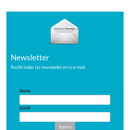
s
c
a
r
Newsletter
Recibí todas las novedades en tu e-mail