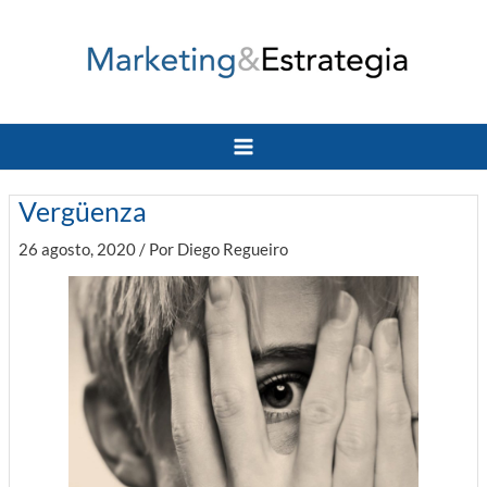
Ir
al
contenido
Main
Menu
Vergüenza
26 agosto, 2020
/ Por
Diego Regueiro