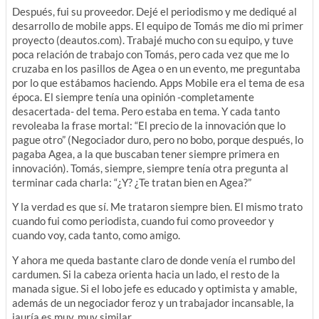
Después, fui su proveedor. Dejé el periodismo y me dediqué al
desarrollo de mobile apps. El equipo de Tomás me dio mi primer
proyecto (deautos.com). Trabajé mucho con su equipo, y tuve
poca relación de trabajo con Tomás, pero cada vez que me lo
cruzaba en los pasillos de Agea o en un evento, me preguntaba
por lo que estábamos haciendo. Apps Mobile era el tema de esa
época. El siempre tenía una opinión -completamente
desacertada- del tema. Pero estaba en tema. Y cada tanto
revoleaba la frase mortal: “El precio de la innovación que lo
pague otro” (Negociador duro, pero no bobo, porque después, lo
pagaba Agea, a la que buscaban tener siempre primera en
innovación). Tomás, siempre, siempre tenía otra pregunta al
terminar cada charla: “¿Y? ¿Te tratan bien en Agea?”
Y la verdad es que sí. Me trataron siempre bien. El mismo trato
cuando fui como periodista, cuando fui como proveedor y
cuando voy, cada tanto, como amigo.
Y ahora me queda bastante claro de donde venía el rumbo del
cardumen. Si la cabeza orienta hacia un lado, el resto de la
manada sigue. Si el lobo jefe es educado y optimista y amable,
además de un negociador feroz y un trabajador incansable, la
jauría es muy, muy similar.