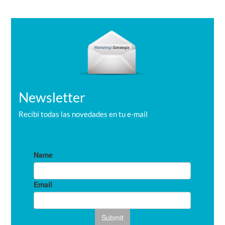
s
c
a
r
Newsletter
Recibí todas las novedades en tu e-mail