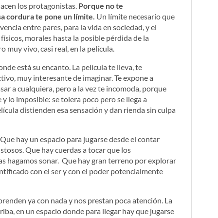
hacen los protagonistas.
Porque no te
a cordura te pone un límite.
Un límite necesario que
encia entre pares, para la vida en sociedad, y el
físicos, morales hasta la posible pérdida de la
o muy vivo, casi real, en la película.
nde está su encanto. La película te lleva, te
tivo, muy interesante de imaginar. Te expone a
sar a cualquiera, pero a la vez te incomoda, porque
 y lo imposible: se tolera poco pero se llega a
película distienden esa sensación y dan rienda sin culpa
Que hay un espacio para jugarse desde el contar
ustosos. Que hay cuerdas a tocar que los
as hagamos sonar. Que hay gran terreno por explorar
entificado con el ser y con el poder potencialmente
prenden ya con nada y nos prestan poca atención. La
rriba, en un espacio donde para llegar hay que jugarse