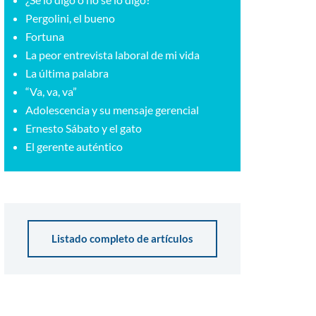
Pergolini, el bueno
Fortuna
La peor entrevista laboral de mi vida
La última palabra
“Va, va, va”
Adolescencia y su mensaje gerencial
Ernesto Sábato y el gato
El gerente auténtico
Listado completo de artículos