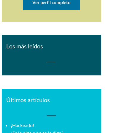
Ver perfil completo
Los más leídos
Últimos artículos
¡Hackeado!
¿Se lo digo o no se lo digo?