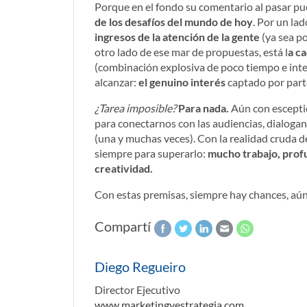
Porque en el fondo su comentario al pasar pu
de los desafíos del mundo de hoy
. Por un la
ingresos de la atención de la gente
(ya sea po
otro lado de ese mar de propuestas, está l
a c
(combinación explosiva de poco tiempo e inter
alcanzar:
el genuino interés
captado por parte
¿Tarea imposible?
Para nada.
Aún con esceptic
para conectarnos con las audiencias, dialogan
(una y muchas veces). Con la realidad cruda de 
siempre para superarlo:
mucho trabajo, profu
creatividad.
Con estas premisas, siempre hay chances, aú
Compartí
Diego Regueiro
Director Ejecutivo
www.marketingyestrategia.com