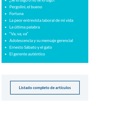
Pergolini, el bueno
Fortuna
La peor entrevista laboral de mi vida
La última palabra
“Va, va, va”
Adolescencia y su mensaje gerencial
Ernesto Sábato y el gato
El gerente auténtico
Listado completo de artículos