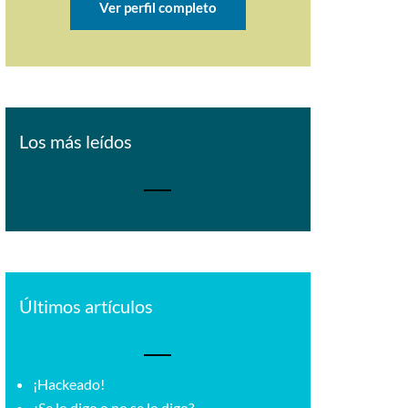
Ver perfil completo
Los más leídos
Últimos artículos
¡Hackeado!
¿Se lo digo o no se lo digo?