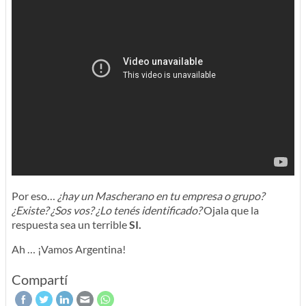
Por eso…
¿hay un Mascherano en tu empresa o grupo?
¿Existe? ¿Sos vos? ¿Lo tenés identificado?
Ojala que la
respuesta sea un terrible
SI.
Ah … ¡Vamos Argentina!
Compartí