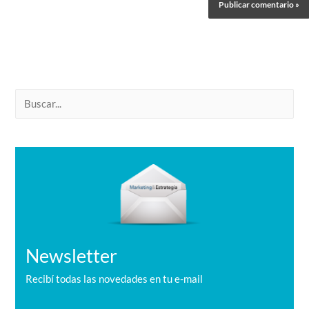
B
u
s
c
a
r
Newsletter
Recibí todas las novedades en tu e-mail