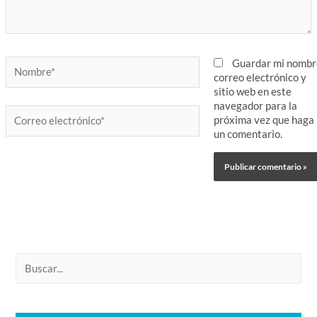
Nombre*
Guardar mi nombr
correo electrónico y
sitio web en este
navegador para la
Correo
próxima vez que haga
electrónico*
un comentario.
B
u
s
c
a