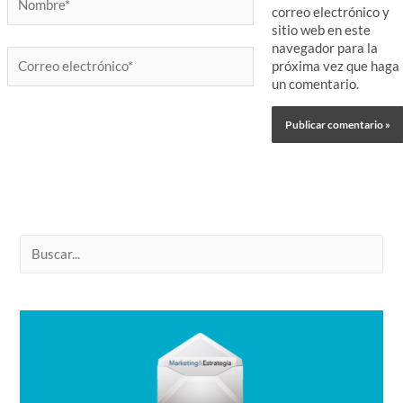
correo electrónico y
sitio web en este
navegador para la
Correo
próxima vez que haga
electrónico*
un comentario.
B
u
s
c
a
r