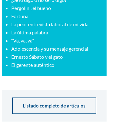
Pergolini, el bueno
Fortuna
La peor entrevista laboral de mi vida
La última palabra
“Va, va, va”
Adolescencia y su mensaje gerencial
Ernesto Sábato y el gato
El gerente auténtico
Listado completo de artículos