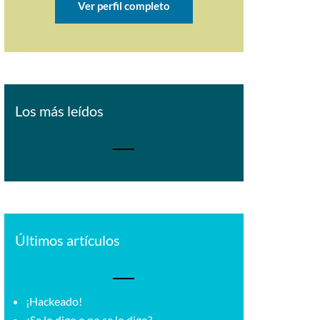
Ver perfil completo
Los más leídos
Últimos artículos
¡Hackeado!
¿Se lo digo o no se lo digo?