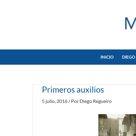
Ir
al
contenido
INICIO
DIEGO
Primeros auxilios
5 julio, 2016
/ Por
Diego Regueiro