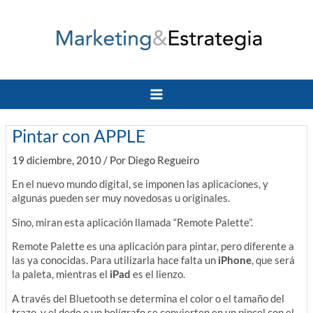
Ir
al
contenido
Main
Menu
Pintar con APPLE
19 diciembre, 2010
/ Por
Diego Regueiro
En el nuevo mundo digital, se imponen las aplicaciones, y
algunas pueden ser muy novedosas u originales.
Sino, miran esta aplicación llamada “Remote Palette”.
Remote Palette es una aplicación para pintar, pero diferente a
las ya conocidas. Para utilizarla hace falta un
iPhone
, que será
la paleta, mientras el
iPad
es el lienzo.
A través del Bluetooth se determina el color o el tamaño del
trazo, y el dedo o un bolígrafo se convierten en un pincel con el