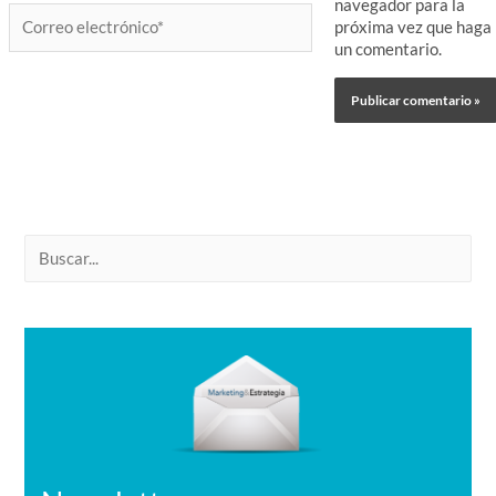
navegador para la
Correo
próxima vez que haga
electrónico*
un comentario.
B
u
s
c
a
r