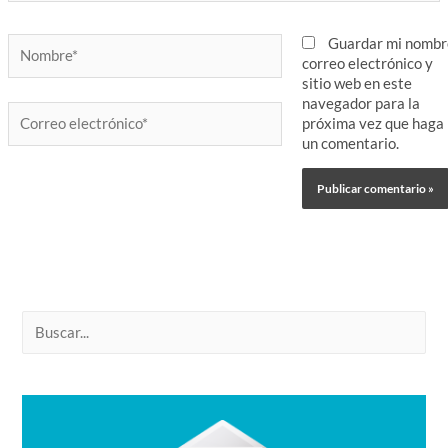
Nombre*
Guardar mi nombr
correo electrónico y
sitio web en este
navegador para la
Correo
próxima vez que haga
electrónico*
un comentario.
B
u
s
c
a
r