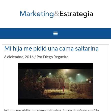
Ir
al
contenido
Main
Menu
Mi hija me pidió una cama saltarina
6 diciembre, 2016
/ Por
Diego Regueiro
Mi hija me pidió una cama saltarina. No sé de dónde sacó la