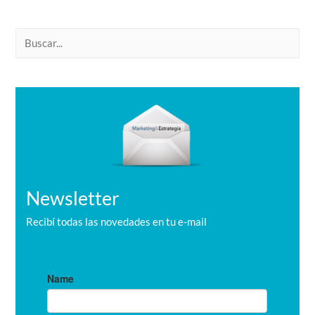
B
u
s
c
a
r
Newsletter
Recibí todas las novedades en tu e-mail