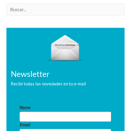
B
u
s
c
a
r
Newsletter
Recibí todas las novedades en tu e-mail