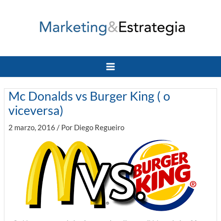
Ir
al
contenido
Main
Menu
Mc Donalds vs Burger King ( o
viceversa)
2 marzo, 2016
/ Por
Diego Regueiro