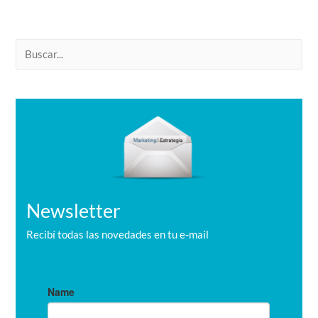
B
u
s
c
a
r
Newsletter
Recibí todas las novedades en tu e-mail