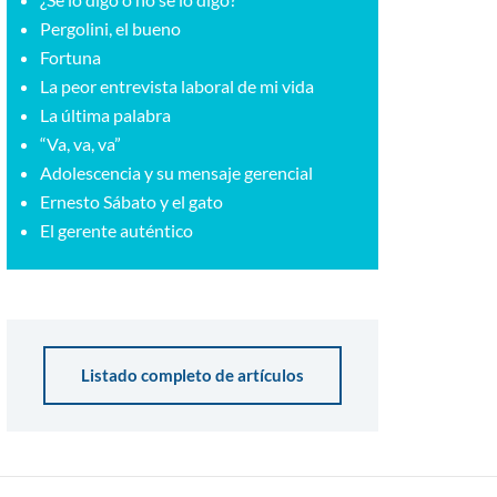
Pergolini, el bueno
Fortuna
La peor entrevista laboral de mi vida
La última palabra
“Va, va, va”
Adolescencia y su mensaje gerencial
Ernesto Sábato y el gato
El gerente auténtico
Listado completo de artículos