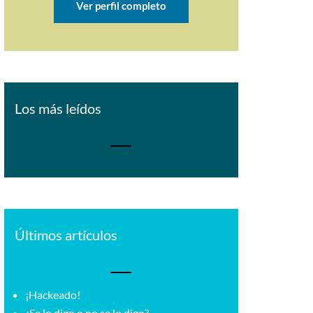
Ver perfil completo
Los más leídos
Últimos artículos
¡Hackeado!
¿Se lo digo o no se lo digo?