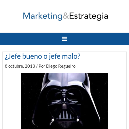
Ir
al
contenido
Main
Menu
¿Jefe bueno o jefe malo?
8 octubre, 2013
/ Por
Diego Regueiro