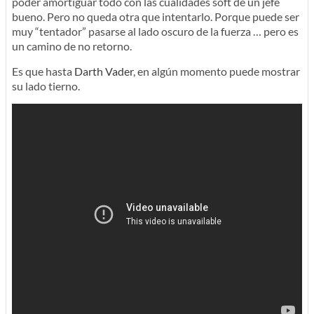
poder amortiguar todo con las cualidades soft de un jefe
bueno. Pero no queda otra que intentarlo. Porque puede ser
muy “tentador” pasarse al lado oscuro de la fuerza … pero es
un camino de no retorno.
Es que hasta
Darth Vader
, en algún momento puede mostrar
su lado tierno.