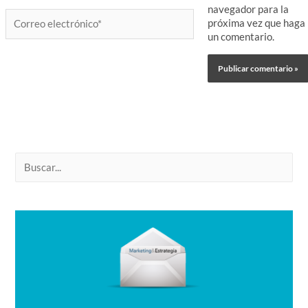
navegador para la
Correo
próxima vez que haga
electrónico*
un comentario.
B
u
s
c
a
r