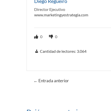
Diego Regueiro
Director Ejecutivo
www.marketingyestrategia.com
0
0
Cantidad de lectores:
3.064
Navegación
←
Entrada anterior
de
entradas