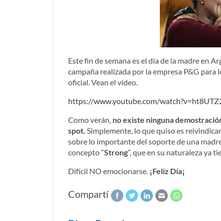
Este fin de semana es el día de la madre en A
campaña realizada por la empresa P&G para l
oficial. Vean el video.
https://www.youtube.com/watch?v=ht8UT
Como verán,
no existe ninguna demostración
spot.
Simplemente, lo que quiso es reivindica
sobre lo importante del soporte de una madre
concepto “
Strong
”, que en su naturaleza ya ti
Difícil NO emocionarse.
¡Feliz Día¡
Compartí