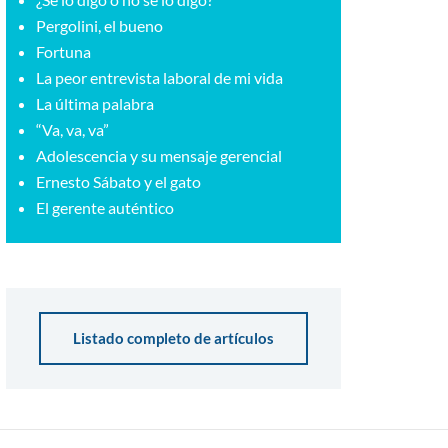
Pergolini, el bueno
Fortuna
La peor entrevista laboral de mi vida
La última palabra
“Va, va, va”
Adolescencia y su mensaje gerencial
Ernesto Sábato y el gato
El gerente auténtico
Listado completo de artículos