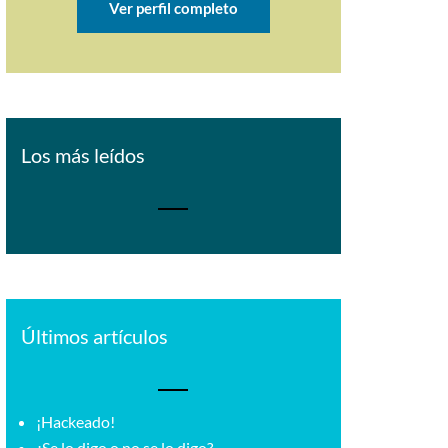
Ver perfil completo
Los más leídos
Últimos artículos
¡Hackeado!
¿Se lo digo o no se lo digo?