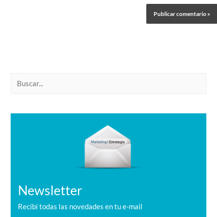
B
u
s
c
a
r
Newsletter
Recibí todas las novedades en tu e-mail