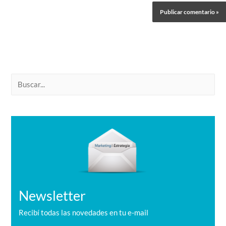
B
u
s
c
a
r
Newsletter
Recibí todas las novedades en tu e-mail