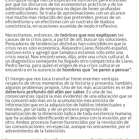
por qué los discursos de los economistas prácticos y de los
administradores de empresa no dejan de tener profundas
contradicciones. Se trata de aproximaciones con un alcance
real mucho más reducido del que pretenden, presas de un
eficientismo y un efectismo con un sustrato de dudosa
consistencia, en ocasiones asumida de modo irreflexivo.
Necesitamos, entonces, de
teóricos que nos expliquen
las
causas de la crisis para, a partir de allí, buscar las soluciones.
Pensadores de tendencias distintas han coincidido en que la
crisis no es sólo económica. Alejandro Llano, filósofo español,
sostuvo esto y agregó que tampoco estamos sólo ante una
crisis moral. Nos encontramos, dijo, ante una crisis cultural. A
un diagnóstico semejante ha llegado otro compatriota de Llano,
Pedro Serna, para quien el origen de esa crisis cultural se
encuentra en la ausencia de
hombres que “se paren a pensar”.
El tiempo que nos toca transitar tiene enormes ventajas
respecto de otros momentos de la historia y presenta, también,
algunos problemas propios. Uno de los más acuciantes es el del
deterioro profundo del afán por saber.
Es una de las
consecuencias (quizá la más evidente) de una educación que se
ha concentrado más en la acumulación mecanicista de
información que en la adquisición de hábitos intelectuales y
morales, por un lado, y de un proceso progresivo de
banalización de la dimensión lúdica de toda existencia humana,
que ha acabado identificando el descanso con la evasión, por el
otro. Ambos procesos fueron favorecidos por la revolución de
las comunicaciones; en especial, aunque no únicamente, por el
advenimiento de la televisión.