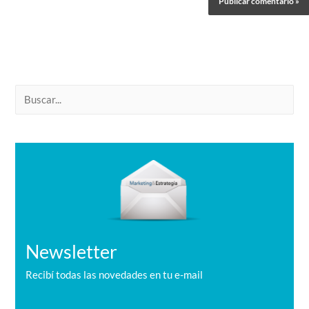
B
u
s
c
a
r
Newsletter
Recibí todas las novedades en tu e-mail