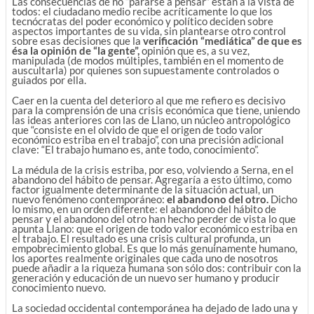
Las consecuencias de no “pararse a pensar” están a la vista de
todos: el ciudadano medio recibe acríticamente lo que los
tecnócratas del poder económico y político deciden sobre
aspectos importantes de su vida, sin plantearse otro control
sobre esas decisiones que la
verificación “mediática” de que es
ésa la opinión de “la gente”,
opinión que es, a su vez,
manipulada (de modos múltiples, también en el momento de
auscultarla) por quienes son supuestamente controlados o
guiados por ella.
Caer en la cuenta del deterioro al que me refiero es decisivo
para la comprensión de una crisis económica que tiene, uniendo
las ideas anteriores con las de Llano, un núcleo antropológico
que “consiste en el olvido de que el origen de todo valor
económico estriba en el trabajo”, con una precisión adicional
clave: “El trabajo humano es, ante todo, conocimiento”.
La médula de la crisis estriba, por eso, volviendo a Serna, en el
abandono del hábito de pensar. Agregaría a esto último, como
factor igualmente determinante de la situación actual, un
nuevo fenómeno contemporáneo:
el abandono del otro.
Dicho
lo mismo, en un orden diferente: el abandono del hábito de
pensar y el abandono del otro han hecho perder de vista lo que
apunta Llano: que el origen de todo valor económico estriba en
el trabajo. El resultado es una crisis cultural profunda, un
empobrecimiento global. Es que lo más genuinamente humano,
los aportes realmente originales que cada uno de nosotros
puede añadir a la riqueza humana son sólo dos: contribuir con la
generación y educación de un nuevo ser humano y producir
conocimiento nuevo.
La sociedad occidental contemporánea ha dejado de lado una y