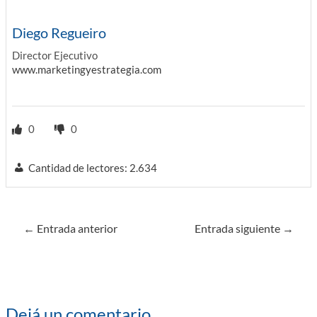
Diego Regueiro
Director Ejecutivo
www.marketingyestrategia.com
0
0
Cantidad de lectores:
2.634
Navegación
←
Entrada anterior
Entrada siguiente
→
de
entradas
Dejá un comentario