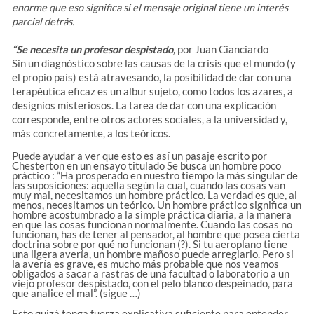
enorme que eso significa si el mensaje original tiene un interés
parcial detrás.
“Se necesita un profesor despistado,
por Juan Cianciardo
Sin un diagnóstico sobre las causas de la crisis que el mundo (y
el propio país) está atravesando, la posibilidad de dar con una
terapéutica eficaz es un albur sujeto, como todos los azares, a
designios misteriosos. La tarea de dar con una explicación
corresponde, entre otros actores sociales, a la universidad y,
más concretamente, a los teóricos.
Puede ayudar a ver que esto es así un pasaje escrito por
Chesterton en un ensayo titulado Se busca un hombre poco
práctico : “Ha prosperado en nuestro tiempo la más singular de
las suposiciones: aquella según la cual, cuando las cosas van
muy mal, necesitamos un hombre práctico. La verdad es que, al
menos, necesitamos un teórico. Un hombre práctico significa un
hombre acostumbrado a la simple práctica diaria, a la manera
en que las cosas funcionan normalmente. Cuando las cosas no
funcionan, has de tener al pensador, al hombre que posea cierta
doctrina sobre por qué no funcionan (?). Si tu aeroplano tiene
una ligera avería, un hombre mañoso puede arreglarlo. Pero si
la avería es grave, es mucho más probable que nos veamos
obligados a sacar a rastras de una facultad o laboratorio a un
viejo profesor despistado, con el pelo blanco despeinado, para
que analice el mal”. (sigue …)
Esto quizá tenga fuerza explicativa suficiente para entender