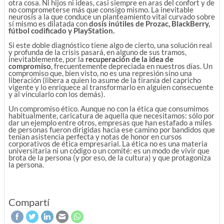
otra cosa. Ni hijos ni ideas, casi siempre en aras del confort y de
no comprometerse más que consigo mismo. La inevitable
neurosis a la que conduce un planteamiento vital curvado sobre
sí mismo es dilatada con
dosis inútiles de Prozac, BlackBerry,
fútbol codificado y PlayStation.
Si este doble diagnóstico tiene algo de cierto, una solución real
y profunda de la crisis pasará, en alguno de sus tramos,
inevitablemente, por la
recuperación de la idea de
compromiso
, frecuentemente depreciada en nuestros días. Un
compromiso que, bien visto, no es una represión sino una
liberación (libera a quien lo asume de la tiranía del capricho
vigente y lo enriquece al transformarlo en alguien consecuente
y al vincularlo con los demás).
Un compromiso ético. Aunque no con la ética que consumimos
habitualmente, caricatura de aquella que necesitamos: sólo por
dar un ejemplo entre otros, empresas que han estafado a miles
de personas fueron dirigidas hacia ese camino por bandidos que
tenían asistencia perfecta y notas de honor en cursos
corporativos de ética empresarial. La ética no es una materia
universitaria ni un código o un comité: es un modo de vivir que
brota de la persona (y por eso, de la cultura) y que protagoniza
la persona.
Compartí