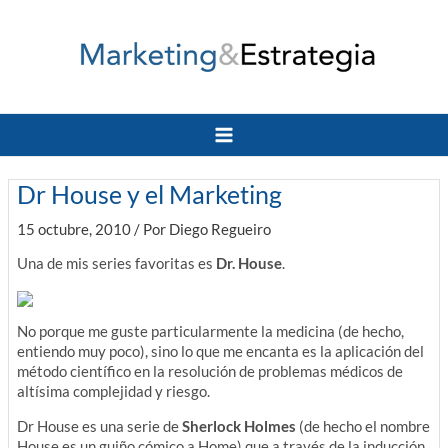
Ir
al
contenido
Main
Menu
Dr House y el Marketing
15 octubre, 2010
/ Por
Diego Regueiro
Una de mis series favoritas es
Dr. House
.
No porque me guste particularmente la medicina (de hecho,
entiendo muy poco), sino lo que me encanta es la aplicación del
método científico en la resolución de problemas médicos de
altísima complejidad y riesgo.
Dr House es una serie de
Sherlock Holmes
(de hecho el nombre
House es un guiño cómico a Home) que a través de la inducción,