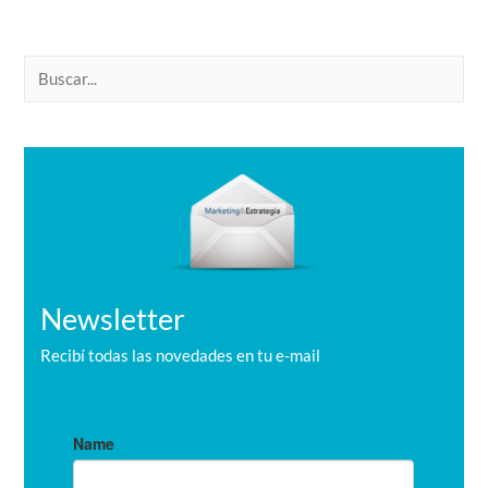
B
u
s
c
a
r
Newsletter
Recibí todas las novedades en tu e-mail