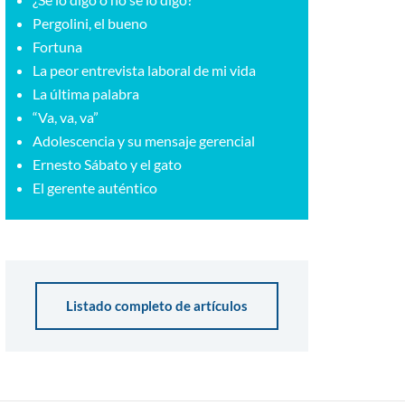
Pergolini, el bueno
Fortuna
La peor entrevista laboral de mi vida
La última palabra
“Va, va, va”
Adolescencia y su mensaje gerencial
Ernesto Sábato y el gato
El gerente auténtico
Listado completo de artículos