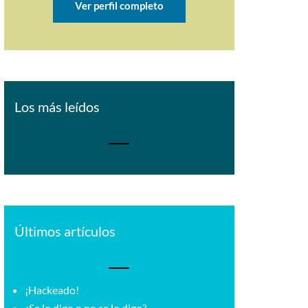
Ver perfil completo
Los más leídos
Últimos artículos
¡Hackeado!
¿Se lo digo o no se lo digo?