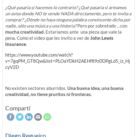
¿Qué pasaría si hacemos lo contrario?
¿
Qué pasaría si armamos
un aviso donde NO te vende NADA directamente, pero te invita a
comprar? ¿Dónde no haya ninguna palabra convincente dicha por
nadie, sólo una música y una historia?
Pero por sobretodo …con
mucha creatividad.
Estaríamos ante una pieza que vale la
pena. Como el video que les invito a ver de
John Lewis
Insurance
.
https://www.youtube.com/watch?
v=7gqPM_GT8Qw&list=PLOaYDkH2AEHf89z0DPgLd5_iz_Hj
cyV2D
No existen sectores aburridos.
Una buena idea, una buena
creatividad, no tiene pruritos ni fronteras.
Compartí
Diego Regueiro