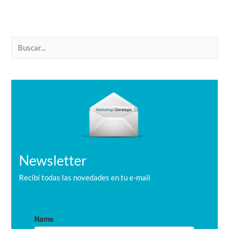
B
u
s
c
a
r
Newsletter
Recibí todas las novedades en tu e-mail