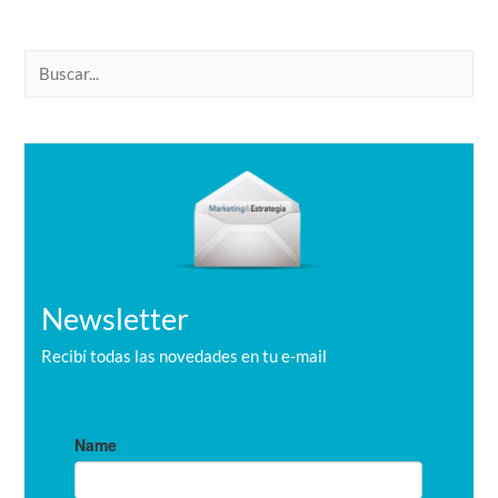
B
u
s
c
a
r
Newsletter
Recibí todas las novedades en tu e-mail