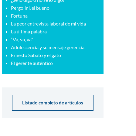
Pergolini, el bueno
Fortuna
La peor entrevista laboral de mi vida
La última palabra
“Va, va, va”
Adolescencia y su mensaje gerencial
Ernesto Sábato y el gato
El gerente auténtico
Listado completo de artículos