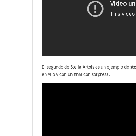
El segundo de
Stella Artois
es un ejemplo de
st
en vilo y con un final con sorpresa.