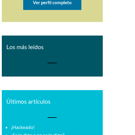
Ver perfil completo
Los más leídos
Últimos artículos
¡Hackeado!
¿Se lo digo o no se lo digo?