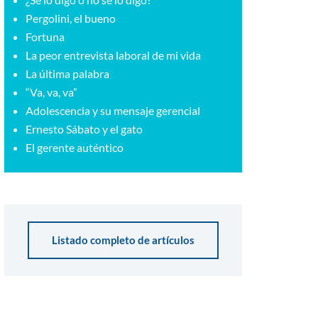
Pergolini, el bueno
Fortuna
La peor entrevista laboral de mi vida
La última palabra
“Va, va, va”
Adolescencia y su mensaje gerencial
Ernesto Sábato y el gato
El gerente auténtico
Listado completo de artículos