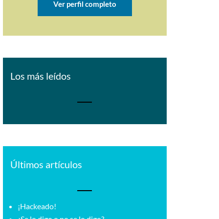
Ver perfil completo
Los más leídos
Últimos artículos
¡Hackeado!
¿Se lo digo o no se lo digo?